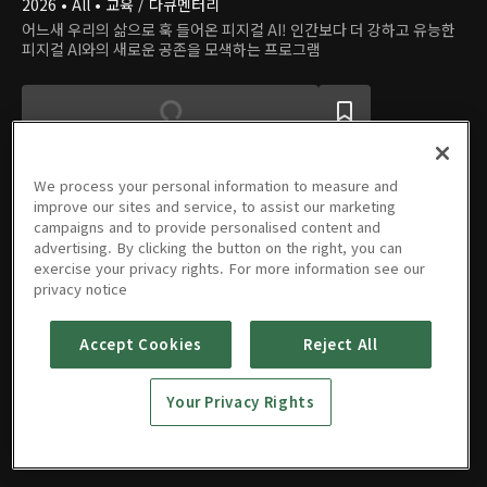
2026 • All • 교육 / 다큐멘터리
어느새 우리의 삶으로 훅 들어온 피지컬 AI! 인간보다 더 강하고 유능한
피지컬 AI와의 새로운 공존을 모색하는 프로그램
We process your personal information to measure and
improve our sites and service, to assist our marketing
campaigns and to provide personalised content and
에피소드
advertising. By clicking the button on the right, you can
exercise your privacy rights. For more information see our
privacy notice
Accept Cookies
Reject All
03회
02회
01회
04/25/2026 • 46분
04/18/2026 • 46분
04/11/2026 • 46분
Your Privacy Rights