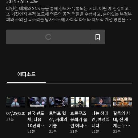
2024 • All • 교육
다양한 매체와 SNS 등을 통해 정보가 유통되는 시대. 어떤 게 진실이고
또 거짓인지 추적 보도해 언론의 공적 역할을 수행하고, 숨어있는 부정부
패와 소외된 목소리를 탐사보도해 사회적 화두와 제도적 개선 방안을 제
시하는 프로그램
에피소드
07/29/2026
한국 반도
트럼프 협
호르무즈
나는 장애
갈등의 시
21분
체, 다음
상, 거래의
봉쇄가 울
인, 여성입
대, 전 세
10년의 승
기술
린 에너지
니다
계는 무기
부
21분
21분
비상벨
21분
21분
각축전
22분