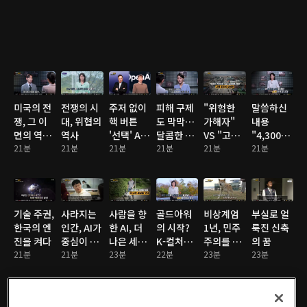
미국의 전
전쟁의 시
주저 없이
피해 구제
"위험한
말씀하신
쟁, 그 이
대, 위협의
핵 버튼
도 막막…
가해자"
내용
면의 역린
역사
'선택' AI
달콤한 분
VS "고립
"4,300조
달러 패권
21분
21분
전쟁 시대
21분
양의 덫
21분
된 약자"
21분
'시니어 머
21분
고령 운전
니' 잡아
의 딜레마
라" 노인
대상 사기
주의보
기술 주권,
사라지는
사람을 향
골드아워
비상계엄
부실로 얼
한국의 엔
인간, AI가
한 AI, 더
의 시작?
1년, 민주
룩진 신축
진을 켜다
중심이 되
나은 세상
K-컬처의
주의를 다
의 꿈
21분
다
21분
을 잇다
23분
빛과 그림
22분
시 묻다
23분
23분
자