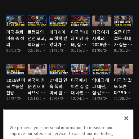
칙
미국 은퇴
트럼프의
메디케이
미국 역대
지금 여기
요즘 미국
비용 총 정
선전 포고,
드 혜택 받
급 비상 사
사세요!
젊은 세대
리
역대급 금
았다가 시
태, 집 값
2026년 미
가 집을 살
02/12/2026 • 10분
리 인하 지
02/06/2026 • 9분
민권 박탈
01/26/2026 • 10분
폭락한다?
01/15/2026 • 9분
국에서 가
01/06/2026 • 9분
수 없는 이
01/01/2026 • 7분
시
되는 이
장 핫한 지
유?
유?
역
2026년 미
한국이 키
27개월 연
미국에서
역대급 해
미국 집 값
국 부동산
운 인재 미
속 폭락,
이런 집 절
고 대란,
또 오른
전망
국으로 간
미국 렌트
대 사면 안
집 값도 무
다? 50년
12/24/2025 • 10분
다?
12/18/2025 • 9분
붕괴 신
12/09/2025 • 8분
됩니다
12/04/2025 • 10분
너질까?
11/28/2025 • 10분
모기지 함
11/20/2025 • 10분
호?
정
We process your personal information to measure and
요즘 미국
미국 압류
미국을 점
미국 새 집
미국 이제
미국 취업
improve our sites and service, to assist our marketing
에서 인기
폭증, 미국
령한 초대
이 30만 불
안간다?
비자 100