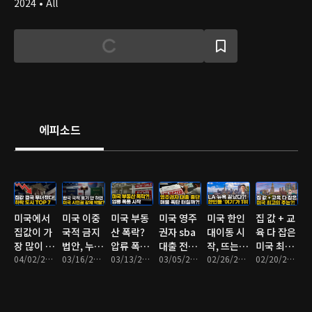
2024 • All
에피소드
미국에서
미국 이중
미국 부동
미국 영주
미국 한인
집 값 + 교
집값이 가
국적 금지
산 폭락?
권자 sba
대이동 시
육 다 잡은
장 많이 폭
법안, 누가
압류 폭풍
대출 전면
작, 뜨는
미국 최고
락한 지역
04/02/2026 • 9분
위험할까?
03/16/2026 • 8분
시작
03/13/2026 • 9분
제외,
03/05/2026 • 9분
지역 TOP
02/26/2026 • 10분
의 주는?
02/20/2026 • 13분
은?
2026년 3
7
월 1일부
터 0% 원