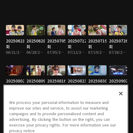
20250621
20250628
20250705
20250712
20250719
20250726
회
회
회
회
회
회
06/21/2025 • 15분
06/28/2025 • 15분
07/05/2025 • 15분
07/12/2025 • 14분
07/19/2025 • 29분
07/26/2025 • 15분
20250802
20250809
20250816
20250823
20250830
20250902
회
회
회
회
회
회
08/02/2025 • 14분
08/09/2025 • 15분
08/16/2025 • 15분
08/23/2025 • 15분
08/30/2025 • 15분
09/02/2025 • 15분
We process your personal information to measure and
improve our sites and service, to assist our marketing
campaigns and to provide personalised content and
advertising. By clicking the button on the right, you can
20250906
01회
02회
03회
04회
05회
exercise your privacy rights. For more information see our
회
11/11/2025 • 16분
11/18/2025 • 14분
11/25/2025 • 15분
12/02/2025 • 15분
12/09/2025 • 15분
privacy notice
09/06/2025 • 15분