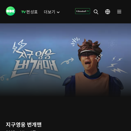
편성표
더보기
지구영웅 번개맨