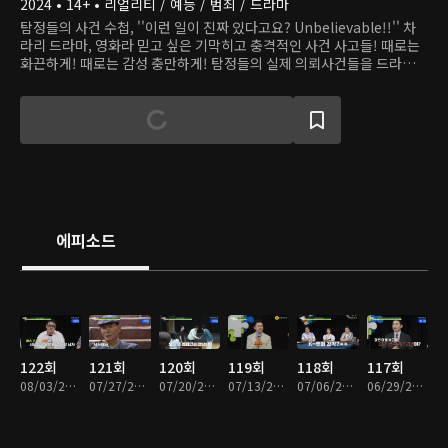
2024 • 14+ • 리얼리티 / 예능 / 범죄 / 드라마
탐정들의 사건 수첩, ''이런 일이 진짜 있다고요? Unbelievable!!'' 차
라리 드라마, 영화라 믿고 싶은 기막히고 충격적인 사건 사고들! 때로는
화끈하게! 때로는 감성 충만하게! 탐정들의 실제 의뢰사건들을 드라마타
이즈로 재연한 파란만장 사건 해결기. 의뢰인의, 의뢰인에 의한, 의뢰인
을 위한! 오직 의뢰인에 대한 진심 하나로 전국 방방곡곡을 누비는 국민
해결사-지금껏 어디에서도 공개되지 않았던 실제 탐정 업무와 숨은 영업
비밀 대.공.개!
에피소드
122회
121회
120회
119회
118회
117회
08/03/2026 • 1시간 56분
07/27/2026 • 1시간 50분
07/20/2026 • 1시간 52분
07/13/2026 • 1시간 57분
07/06/2026 • 1시간 50분
06/29/2026 • 1시간 50분