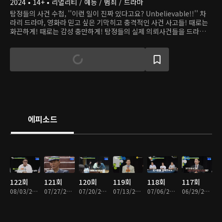
2024 • 14+ • 리얼리티 / 예능 / 범죄 / 드라마
탐정들의 사건 수첩, ''이런 일이 진짜 있다고요? Unbelievable!!'' 차
라리 드라마, 영화라 믿고 싶은 기막히고 충격적인 사건 사고들! 때로는
화끈하게! 때로는 감성 충만하게! 탐정들의 실제 의뢰사건들을 드라마타
이즈로 재연한 파란만장 사건 해결기. 의뢰인의, 의뢰인에 의한, 의뢰인
을 위한! 오직 의뢰인에 대한 진심 하나로 전국 방방곡곡을 누비는 국민
해결사-지금껏 어디에서도 공개되지 않았던 실제 탐정 업무와 숨은 영업
비밀 대.공.개!
에피소드
122회
121회
120회
119회
118회
117회
08/03/2026 • 1시간 56분
07/27/2026 • 1시간 50분
07/20/2026 • 1시간 52분
07/13/2026 • 1시간 57분
07/06/2026 • 1시간 50분
06/29/2026 • 1시간 50분