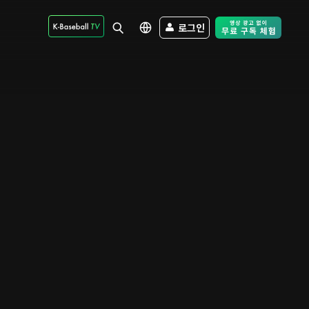
로그인
Free Trial - Sk