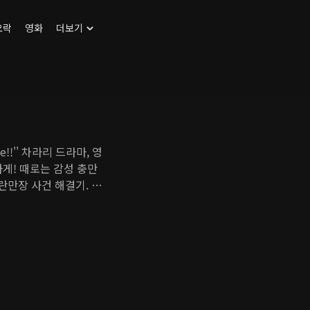
오락
영화
더보기
!!'' 차라리 드라마, 영
게! 때로는 감성 충만
만장 사건 해결기. 의
진심 하나로 전국 방방곡
실제 탐정 업무와 숨은