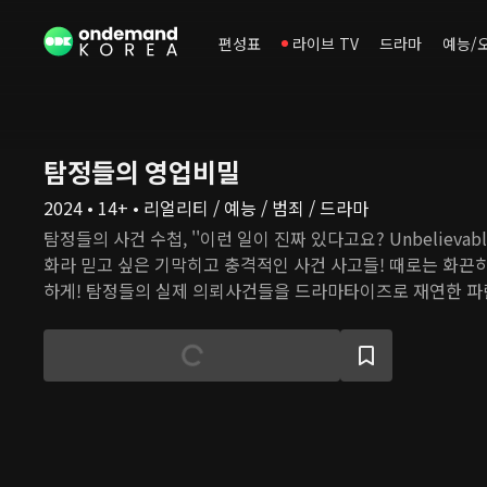
편성표
라이브 TV
드라마
예능/
탐정들의 영업비밀
2024 • 14+ • 리얼리티 / 예능 / 범죄 / 드라마
탐정들의 사건 수첩, ''이런 일이 진짜 있다고요? Unbelievable
화라 믿고 싶은 기막히고 충격적인 사건 사고들! 때로는 화끈하
하게! 탐정들의 실제 의뢰사건들을 드라마타이즈로 재연한 파란
뢰인의, 의뢰인에 의한, 의뢰인을 위한! 오직 의뢰인에 대한 
곡을 누비는 국민 해결사-지금껏 어디에서도 공개되지 않았던 
영업비밀 대.공.개!