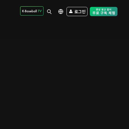
로그인
Free Trial - Sk