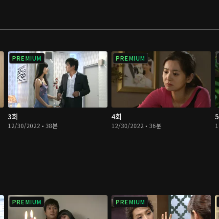
PREMIUM
PREMIUM
3회
4회
12/30/2022 • 38분
12/30/2022 • 36분
1
PREMIUM
PREMIUM