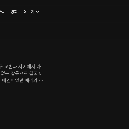
오락
영화
더보기
구 교빈과 사이에서 아
끝없는 갈등으로 결국 아
의 애인이었던 애리와 바
뜨린다. 믿었던 사람들
사장의 도움으로 목숨을
 교빈과 애리, 교빈의 가