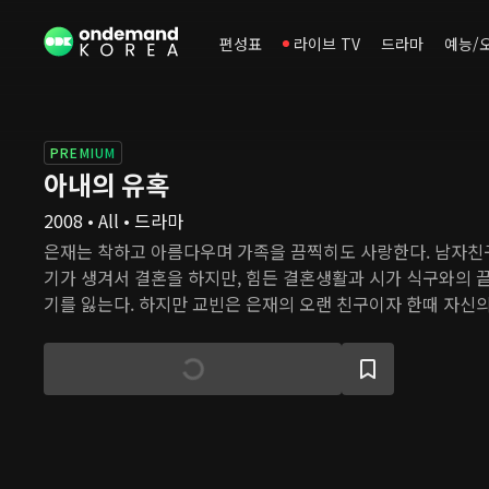
편성표
라이브 TV
드라마
예능/
PREMIUM
아내의 유혹
2008 • All • 드라마
은재는 착하고 아름다우며 가족을 끔찍히도 사랑한다. 남자친
기가 생겨서 결혼을 하지만, 힘든 결혼생활과 시가 식구와의 
기를 잃는다. 하지만 교빈은 은재의 오랜 친구이자 한때 자신
람을 피우고, 애리와 함께 하기 위해 은재의 목숨을 위험에 빠
에게 모두 배신당하고 사고로 만신창이가 된 은재는 민현주 
건지고 새 신분을 얻는다. 이제 민 사장의 딸 소희가 된 은재는
족 등 자신을 괴롭힌 모두에게 복수를 시작한다.