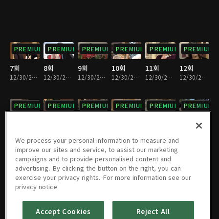
PREMIUM
PREMIUM
PREMIUM
PREMIUM
PREMIUM
PREMIUM
7회
8회
9회
10회
11회
12회
12/30/2022 • 36분
12/30/2022 • 37분
12/30/2022 • 37분
12/30/2022 • 36분
12/30/2022 • 36분
12/30/2022 • 36분
PREMIUM
PREMIUM
PREMIUM
PREMIUM
PREMIUM
PREMIUM
13회
14회
15회
16회
17회
18회
12/30/2022 • 37분
12/30/2022 • 36분
12/30/2022 • 36분
12/30/2022 • 37분
12/30/2022 • 35분
12/30/2022 • 33분
We process your personal information to measure and
improve our sites and service, to assist our marketing
campaigns and to provide personalised content and
PREMIUM
PREMIUM
PREMIUM
PREMIUM
PREMIUM
PREMIUM
advertising. By clicking the button on the right, you can
exercise your privacy rights. For more information see our
19회
20회
21회
22회
23회
24회
privacy notice
12/30/2022 • 34분
12/30/2022 • 35분
12/30/2022 • 36분
12/30/2022 • 37분
12/30/2022 • 35분
12/30/2022 • 36분
Accept Cookies
Reject All
PREMIUM
PREMIUM
PREMIUM
PREMIUM
PREMIUM
PREMIUM