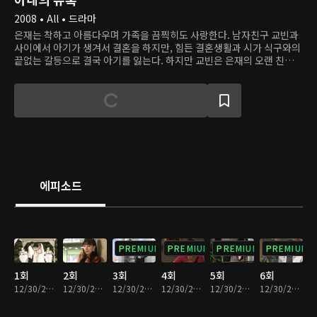
2008 • All • 드라마
은재는 착하고 아름다우며 가족을 끔찍히도 사랑한다. 남자친구 교빈과
사이에서 아기가 생겨서 결혼을 하지만, 힘든 결혼생활과 시가 식구와의
끝없는 갈등으로 결국 아기를 잃는다. 하지만 교빈은 은재의 오랜 친구이
자 한때 자신의 애인이었던 애리와 바람을 피우고, 애리와 함께 하기 위
해 은재의 목숨을 위험에 빠뜨린다. 믿었던 사람들에게 모두 배신당하고
사고로 만신창이가 된 은재는 민현주 사장의 도움으로 목숨을 건지고 새
신분을 얻는다. 이제 민 사장의 딸 소희가 된 은재는 교빈과 애리, 교빈의
가족 등 자신을 괴롭힌 모두에게 복수를 시작한다.
에피소드
PREMIUM
PREMIUM
PREMIUM
PREMIUM
1회
2회
3회
4회
5회
6회
12/30/2022 • 36분
12/30/2022 • 36분
12/30/2022 • 38분
12/30/2022 • 36분
12/30/2022 • 36분
12/30/2022 • 37분