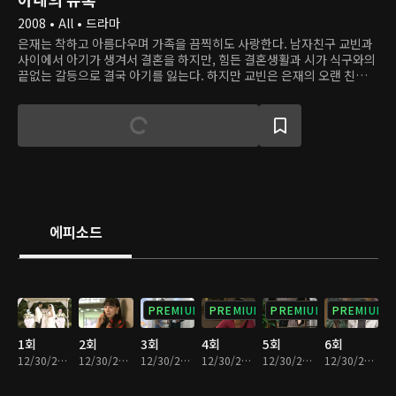
2008 • All • 드라마
은재는 착하고 아름다우며 가족을 끔찍히도 사랑한다. 남자친구 교빈과
사이에서 아기가 생겨서 결혼을 하지만, 힘든 결혼생활과 시가 식구와의
끝없는 갈등으로 결국 아기를 잃는다. 하지만 교빈은 은재의 오랜 친구이
자 한때 자신의 애인이었던 애리와 바람을 피우고, 애리와 함께 하기 위
해 은재의 목숨을 위험에 빠뜨린다. 믿었던 사람들에게 모두 배신당하고
사고로 만신창이가 된 은재는 민현주 사장의 도움으로 목숨을 건지고 새
신분을 얻는다. 이제 민 사장의 딸 소희가 된 은재는 교빈과 애리, 교빈의
가족 등 자신을 괴롭힌 모두에게 복수를 시작한다.
에피소드
PREMIUM
PREMIUM
PREMIUM
PREMIUM
1회
2회
3회
4회
5회
6회
12/30/2022 • 36분
12/30/2022 • 36분
12/30/2022 • 38분
12/30/2022 • 36분
12/30/2022 • 36분
12/30/2022 • 37분