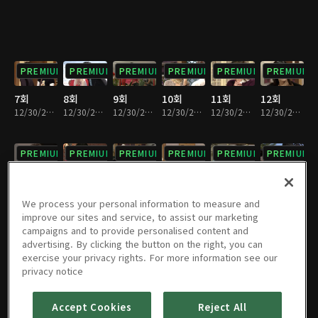
PREMIUM
PREMIUM
PREMIUM
PREMIUM
PREMIUM
PREMIUM
7회
8회
9회
10회
11회
12회
12/30/2022 • 36분
12/30/2022 • 37분
12/30/2022 • 37분
12/30/2022 • 36분
12/30/2022 • 36분
12/30/2022 • 36분
PREMIUM
PREMIUM
PREMIUM
PREMIUM
PREMIUM
PREMIUM
13회
14회
15회
16회
17회
18회
12/30/2022 • 37분
12/30/2022 • 36분
12/30/2022 • 36분
12/30/2022 • 37분
12/30/2022 • 35분
12/30/2022 • 33분
We process your personal information to measure and
improve our sites and service, to assist our marketing
campaigns and to provide personalised content and
PREMIUM
PREMIUM
PREMIUM
PREMIUM
PREMIUM
PREMIUM
advertising. By clicking the button on the right, you can
exercise your privacy rights. For more information see our
19회
20회
21회
22회
23회
24회
privacy notice
12/30/2022 • 34분
12/30/2022 • 35분
12/30/2022 • 36분
12/30/2022 • 37분
12/30/2022 • 35분
12/30/2022 • 36분
Accept Cookies
Reject All
PREMIUM
PREMIUM
PREMIUM
PREMIUM
PREMIUM
PREMIUM