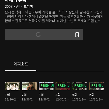
2008 • All • 드라마
은재는 착하고 아름다우며 가족을 끔찍히도 사랑한다. 남자친구 교빈과
사이에서 아기가 생겨서 결혼을 하지만, 힘든 결혼생활과 시가 식구와의
끝없는 갈등으로 결국 아기를 잃는다. 하지만 교빈은 은재의 오랜 친구이
자 한때 자신의 애인이었던 애리와 바람을 피우고, 애리와 함께 하기 위
해 은재의 목숨을 위험에 빠뜨린다. 믿었던 사람들에게 모두 배신당하고
사고로 만신창이가 된 은재는 민현주 사장의 도움으로 목숨을 건지고 새
신분을 얻는다. 이제 민 사장의 딸 소희가 된 은재는 교빈과 애리, 교빈의
가족 등 자신을 괴롭힌 모두에게 복수를 시작한다.
에피소드
PREMIUM
PREMIUM
PREMIUM
PREMIUM
1회
2회
3회
4회
5회
6회
12/30/2022 • 36분
12/30/2022 • 36분
12/30/2022 • 38분
12/30/2022 • 36분
12/30/2022 • 36분
12/30/2022 • 37분