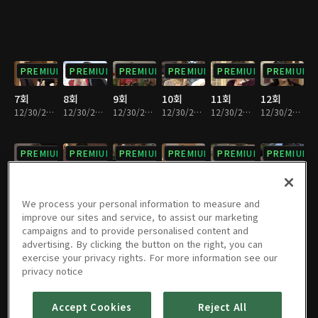
PREMIUM
PREMIUM
PREMIUM
PREMIUM
PREMIUM
PREMIUM
7회
8회
9회
10회
11회
12회
12/30/2022 • 36분
12/30/2022 • 37분
12/30/2022 • 37분
12/30/2022 • 36분
12/30/2022 • 36분
12/30/2022 • 36분
PREMIUM
PREMIUM
PREMIUM
PREMIUM
PREMIUM
PREMIUM
13회
14회
15회
16회
17회
18회
12/30/2022 • 37분
12/30/2022 • 36분
12/30/2022 • 36분
12/30/2022 • 37분
12/30/2022 • 35분
12/30/2022 • 33분
We process your personal information to measure and
improve our sites and service, to assist our marketing
campaigns and to provide personalised content and
PREMIUM
PREMIUM
PREMIUM
PREMIUM
PREMIUM
PREMIUM
advertising. By clicking the button on the right, you can
exercise your privacy rights. For more information see our
19회
20회
21회
22회
23회
24회
privacy notice
12/30/2022 • 34분
12/30/2022 • 35분
12/30/2022 • 36분
12/30/2022 • 37분
12/30/2022 • 35분
12/30/2022 • 36분
Accept Cookies
Reject All
PREMIUM
PREMIUM
PREMIUM
PREMIUM
PREMIUM
PREMIUM