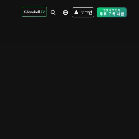
로그인
Free Trial - Sk