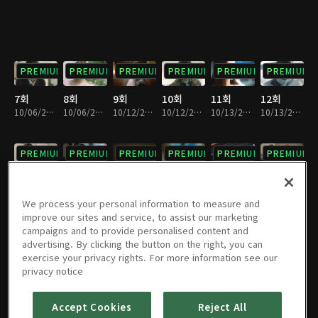
PREMIUM
PREMIUM
PREMIUM
PREMIUM
PREMIUM
PREMIUM
7회
8회
9회
10회
11회
12회
10/06/2019 • 37분
10/06/2019 • 31분
10/12/2019 • 40분
10/12/2019 • 30분
10/13/2019 • 37분
10/13/2019 • 33분
PREMIUM
PREMIUM
PREMIUM
PREMIUM
PREMIUM
PREMIUM
13회
14회
15회
16회
17회
18회
10/19/2019 • 36분
10/19/2019 • 34분
10/20/2019 • 36분
10/20/2019 • 35분
10/26/2019 • 36분
10/26/2019 • 35분
We process your personal information to measure and
improve our sites and service, to assist our marketing
campaigns and to provide personalised content and
PREMIUM
PREMIUM
PREMIUM
PREMIUM
PREMIUM
PREMIUM
advertising. By clicking the button on the right, you can
exercise your privacy rights. For more information see our
19회
20회
21회
22회
23회
24회
privacy notice
10/27/2019 • 38분
10/27/2019 • 33분
11/02/2019 • 40분
11/02/2019 • 30분
11/03/2019 • 39분
11/03/2019 • 30분
Accept Cookies
Reject All
PREMIUM
PREMIUM
PREMIUM
PREMIUM
PREMIUM
PREMIUM