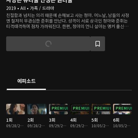
2019 • All • 가족 / 드라마
친절함과 넘치는 의리 때문에 손해보고 사는 청아. 어느날, 남들의 사정
엔 철저히 무관심한 준휘를 만난다. 성격이 서로 상극인 청아와 준휘는
티격태격하며 점차 가까워진다. 한편, 청아의 언니 설아는 앵커 출신으
로, 지금은 재벌가 사모님이자 소셜 미디어 스타다. 화려하지만 행복하
다고 할 수는 없는 설아의 삶은 낭만 요리사 문태랑을 만나며 변화의 조
짐을 보인다. 특급 호텔 셰프이지만 지금은 작은 식당을 운영하는 태랑은
설아에게 소탈하고 낭만적인 삶의 의미를 되새긴다.
에피소드
PREMIUM
PREMIUM
PREMIUM
PREMIUM
1회
2회
3회
4회
5회
6회
09/28/2019 • 40분
09/28/2019 • 31분
09/29/2019 • 41분
09/29/2019 • 29분
10/05/2019 • 36분
10/05/2019 • 32분