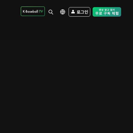
로그인
Free Trial - Sk