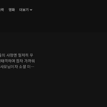
오락
영화
더보기
들의 사정엔 철저히 무
격태격하며 점차 가까워
가 사모님이자 소셜 미디
 낭만 요리사 문태랑을
작은 식당을 운영하는 태