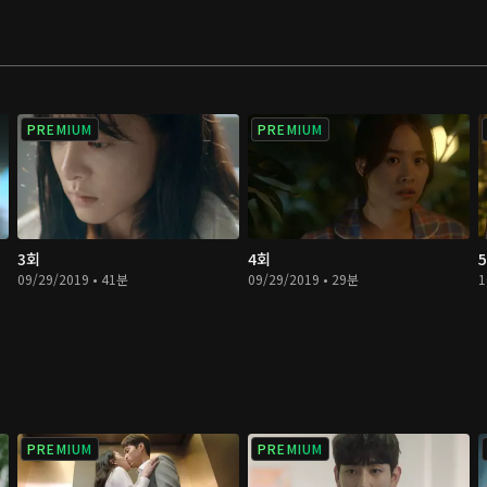
PREMIUM
PREMIUM
3회
4회
09/29/2019 • 41분
09/29/2019 • 29분
1
PREMIUM
PREMIUM