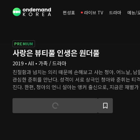
편성표
라이브 TV
드라마
예능/
PREMIUM
사랑은 뷰티풀 인생은 원더풀
2019 • All • 가족 / 드라마
친절함과 넘치는 의리 때문에 손해보고 사는 청아. 어느날, 남
관심한 준휘를 만난다. 성격이 서로 상극인 청아와 준휘는 티
진다. 한편, 청아의 언니 설아는 앵커 출신으로, 지금은 재벌
어 스타다. 화려하지만 행복하다고 할 수는 없는 설아의 삶은
만나며 변화의 조짐을 보인다. 특급 호텔 셰프이지만 지금은 
랑은 설아에게 소탈하고 낭만적인 삶의 의미를 되새긴다.