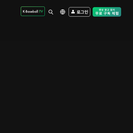
로그인
Free Trial - Sk