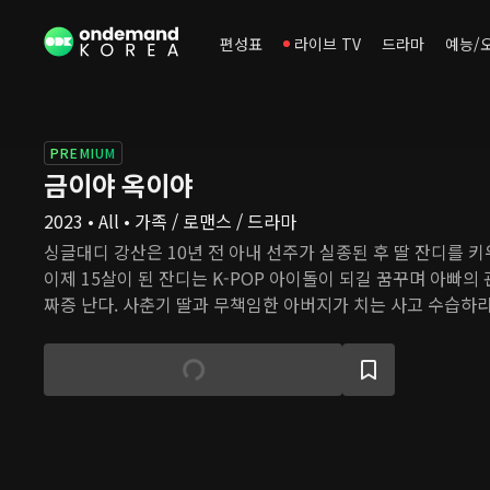
편성표
라이브 TV
드라마
예능/
PREMIUM
금이야 옥이야
2023 • All • 가족 / 로맨스 / 드라마
싱글대디 강산은 10년 전 아내 선주가 실종된 후 딸 잔디를 키
이제 15살이 된 잔디는 K-POP 아이돌이 되길 꿈꾸며 아빠의
짜증 난다. 사춘기 딸과 무책임한 아버지가 치는 사고 수습하랴,
보랴 강산의 인생은 고되다. 그때, 한줄기 빛처럼 새로운 사랑
업 집안의 딸 미래는 친부에게 버려지고 입양된 아픔이 있고,
들의 치유를 돕고 싶다는 꿈을 품고 있다. 그 꿈을 실현하는 첫
같은 인연을 만난다.