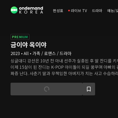
편성표
라이브 TV
드라마
예능/
PREMIUM
금이야 옥이야
2023 • All • 가족 / 로맨스 / 드라마
싱글대디 강산은 10년 전 아내 선주가 실종된 후 딸 잔디를 키
이제 15살이 된 잔디는 K-POP 아이돌이 되길 꿈꾸며 아빠의
짜증 난다. 사춘기 딸과 무책임한 아버지가 치는 사고 수습하랴,
보랴 강산의 인생은 고되다. 그때, 한줄기 빛처럼 새로운 사랑
업 집안의 딸 미래는 친부에게 버려지고 입양된 아픔이 있고,
들의 치유를 돕고 싶다는 꿈을 품고 있다. 그 꿈을 실현하는 첫
같은 인연을 만난다.