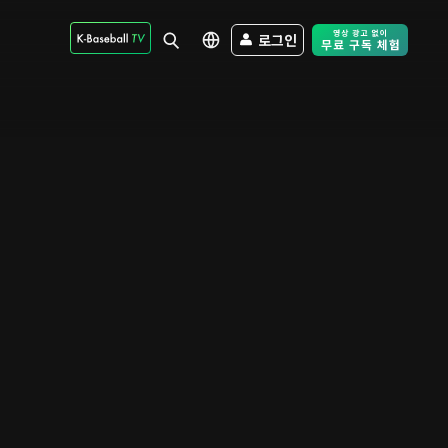
로그인
Free Trial - Sk