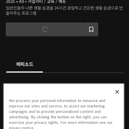
2025 • All • 리얼리티 / 교육 / 예능
일반인들의 나쁜 생활 습관을 24시간 관찰하고 건강한 생활 습관으로 만
들어주는 프로그램
에피소드
We process your personal information to measure and
1회
2회
3회
4회
5회
6회
improve our sites and service, to assist our marketing
07/18/2025 • 48분
08/01/2025 • 48분
08/08/2025 • 48분
08/15/2025 • 48분
08/22/2025 • 48분
08/29/2025 • 48분
campaigns and to provide personalised content and
advertising. By clicking the button on the right, you can
exercise your privacy rights. For more information see our
privacy notice