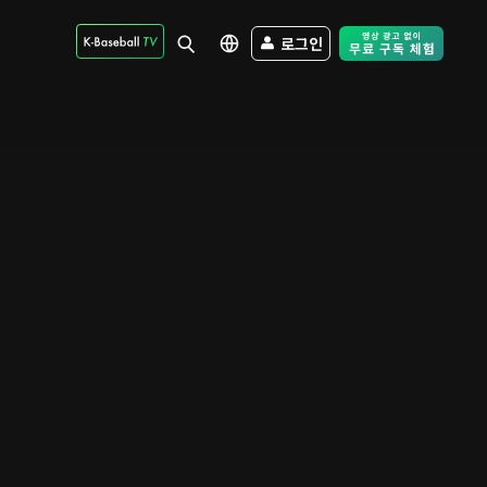
로그인
Free Trial - Sk