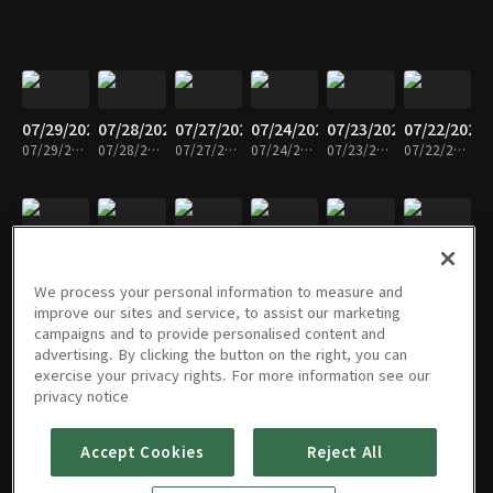
07/29/2026
07/28/2026
07/27/2026
07/24/2026
07/23/2026
07/22/2026
07/29/2026 • 30분
07/28/2026 • 30분
07/27/2026 • 30분
07/24/2026 • 29분
07/23/2026 • 30분
07/22/2026 • 29분
07/21/2026
07/20/2026
07/17/2026
07/16/2026
07/15/2026
07/14/2026
07/21/2026 • 29분
07/20/2026 • 30분
07/17/2026 • 28분
07/16/2026 • 30분
07/15/2026 • 29분
07/14/2026 • 30분
We process your personal information to measure and
improve our sites and service, to assist our marketing
campaigns and to provide personalised content and
advertising. By clicking the button on the right, you can
exercise your privacy rights. For more information see our
07/13/2026
07/10/2026
07/09/2026
07/08/2026
07/07/2026
07/06/2026
privacy notice
07/13/2026 • 30분
07/10/2026 • 30분
07/09/2026 • 29분
07/08/2026 • 30분
07/07/2026 • 29분
07/06/2026 • 29분
Accept Cookies
Reject All