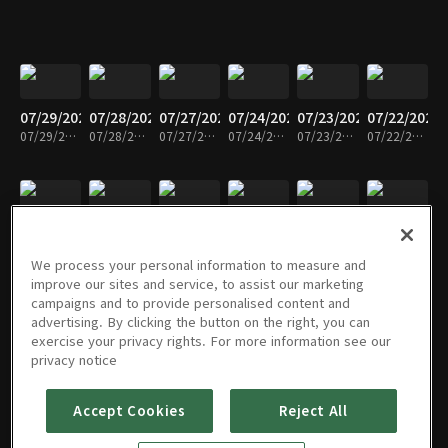
07/29/2026
07/28/2026
07/27/2026
07/24/2026
07/23/2026
07/22/2026
07/29/2026 • 30분
07/28/2026 • 30분
07/27/2026 • 30분
07/24/2026 • 29분
07/23/2026 • 30분
07/22/2026 • 29분
07/21/2026
07/20/2026
07/17/2026
07/16/2026
07/15/2026
07/14/2026
07/21/2026 • 29분
07/20/2026 • 30분
07/17/2026 • 28분
07/16/2026 • 30분
07/15/2026 • 29분
07/14/2026 • 30분
We process your personal information to measure and
improve our sites and service, to assist our marketing
campaigns and to provide personalised content and
advertising. By clicking the button on the right, you can
exercise your privacy rights. For more information see our
07/13/2026
07/10/2026
07/09/2026
07/08/2026
07/07/2026
07/06/2026
privacy notice
07/13/2026 • 30분
07/10/2026 • 30분
07/09/2026 • 29분
07/08/2026 • 30분
07/07/2026 • 29분
07/06/2026 • 29분
Accept Cookies
Reject All