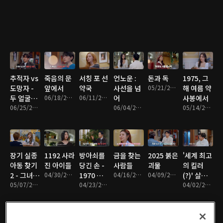
추적자 vs
죽음의 문
서칭 포 선
언노운 :
돈과 독
1975, 그
도망자 -
앞에서
약국
사선을 넘
05/21/2026 • 1시간 8분
해 여름 약
두 얼굴의
06/18/2026 • 1시간 24분
06/11/2026 • 1시간 26분
어
사봉에서
남자
06/25/2026 • 1시간 18분
06/04/2026 • 1시간 18분
05/14/2026 • 1시간 16분
장기 실종
1192 사라
방아쇠를
금을 찾는
2025 붉은
'세계 최고
아동 찾기
진 아이들
당긴 손 -
사람들
괴물
의 킬러
2 - 그녀를
04/30/2026 • 1시간 24분
1970 강변
04/16/2026 • 1시간 11분
04/09/2026 • 1시간 20분
(?)' 살인
찾습니다
05/07/2026 • 1시간 18분
3로 피살
04/23/2026 • 1시간 14분
자와 조종
04/02/2026 • 1시간 18분
사건
자