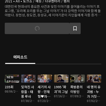
2021 • All • 토크쇼 / 예능 / 다큐멘터리 / 범죄
대한민국 현대사의 중요한 사건과 잊힌 이야기를 끌어올리는 이야기 프
로그램, '꼬리에 꼬리를 무는 그날 이야기'가 더 강력한 이야기와 함께 돌
아왔다. 장현성, 장도연, 장성규, 세 이야기꾼이 지인들에게 각종 증거와
기록물을 바탕으로 실화를 재미있게 재구성해 우리를 놀랍고 흥미로운
그날로 초대한다.
에피소드
NEW
EPISODE
235회
잊혀진 사
세기의 사
1995 ‘파
쪽방촌의
네 명의 유
08/06/2026 • 1시간 23분
람들 - 태
랑 - 안재
괴’의 그날
이방인
괴범 - 누
풍 루사
형♥자오
07/16/2026 • 1시간 14분
07/09/2026 • 1시간 22분
가 거짓을
07/30/2026 • 1시간 14분
즈민
07/23/2026 • 1시간 25분
말하는가
07/02/2026 • 1시간 18분