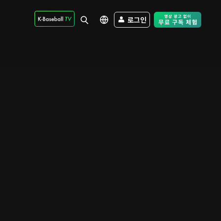
로그인
Free Trial - Sk