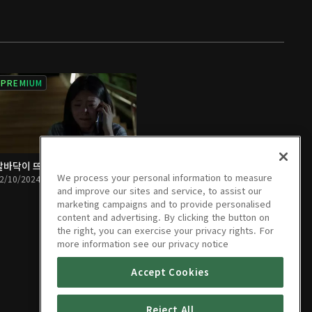
PREMIUM
발바닥이 뜨거워서
We process your personal information to measure
2/10/2024 • 1시간 8분
and improve our sites and service, to assist our
marketing campaigns and to provide personalised
content and advertising. By clicking the button on
the right, you can exercise your privacy rights. For
more information see our privacy notice
Accept Cookies
Reject All